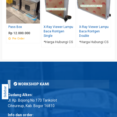
Pass Box
X-Ray Viewer Lampu
X-Ray Viewer Lampu
Baca Rontgen
Baca Rontgen
Rp 12.000.000
Single
Double
Pre Order
*Harga Hubungi CS
*Harga Hubungi CS
WORKSHOP KAMI
Sidebar
Gudang Alkes:
Jl. Kp. Bojong No.173 Tarikolot
Citeureup, Kab. Bogor 16810
Info dan order: