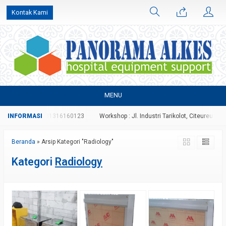
Kontak Kami
MENU
70996827 atau 081316160123
Workshop : Jl. Industri Tarikolot, Citeureup, Bog
Beranda
»
Arsip Kategori "Radiology"
Kategori
Radiology