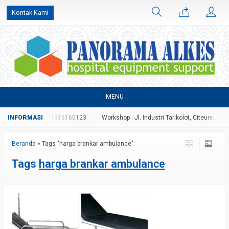
Kontak Kami
MENU
70996827 atau 081316160123
Workshop : Jl. Industri Tarikolot, Citeureup, Bog
Beranda
»
Tags "harga brankar ambulance"
Tags
harga brankar ambulance