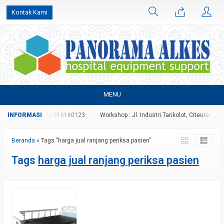
Kontak Kami
MENU
70996827 atau 081316160123
Workshop : Jl. Industri Tarikolot, Citeureup, Bog
Beranda
»
Tags "harga jual ranjang periksa pasien"
Tags
harga jual ranjang periksa pasien