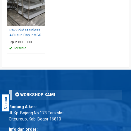
Rak Solid Stainless
4 Susun Dapur MBG
Rp 2.800.000
Tersedia
WORKSHOP KAMI
Sidebar
Gudang Alkes:
Jl. Kp. Bojong No.173 Tarikolot
Citeureup, Kab. Bogor 16810
Info dan order: