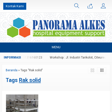
Kontak Kami
MENU
70996827 atau 081316160123
Workshop : Jl. Industri Tarikolot, Citeureup, Bog
Beranda
»
Tags "Rak solid"
Tags
Rak solid