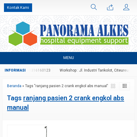
Kontak Kami
MENU
70996827 atau 081316160123
Workshop : Jl. Industri Tarikolot, Citeureup, Bogo
Beranda
»
Tags "ranjang pasien 2 crank engkol abs manual"
Tags
ranjang pasien 2 crank engkol abs
manual