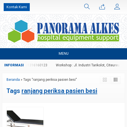
Kontak Kami
MENU
70996827 atau 081316160123
Workshop : Jl. Industri Tarikolot, Citeureup, Bog
Beranda
»
Tags "ranjang periksa pasien besi"
Tags
ranjang periksa pasien besi