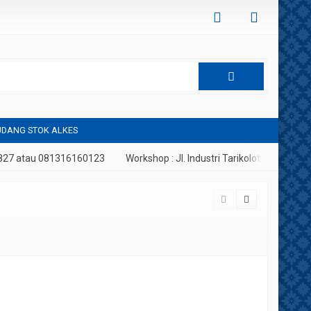
DANG STOK ALKES
7 atau 081316160123
Workshop : Jl. Industri Tarikolot, Citeureup, Bo