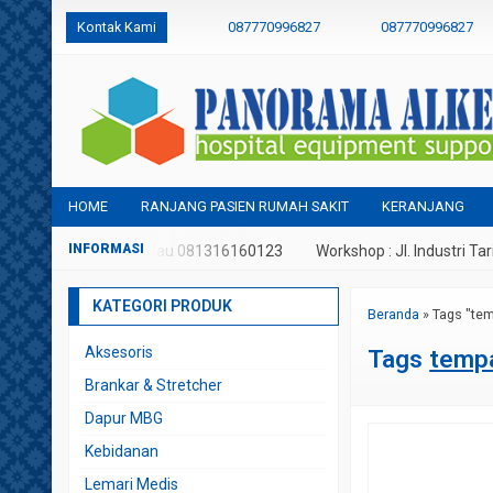
Kontak Kami
087770996827
087770996827
panoramaalkes@gmail.com
HOME
RANJANG PASIEN RUMAH SAKIT
KERANJANG
p : 087770996827 atau 081316160123
Workshop : Jl. Industri Tarikol
KATEGORI PRODUK
Beranda
»
Tags "tem
Aksesoris
Tags
tempa
Brankar & Stretcher
Dapur MBG
Kebidanan
Lemari Medis