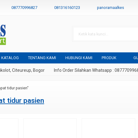
087770996827
081316160123
panoramaalkes
KATALOG
TENTANG KAMI
HUBUNGI KAMI
PRODUK
GU
ot, Citeureup, Bogor
Info Order Silahkan Whatsapp : 08777099682
pat tidur pasien"
t tidur pasien