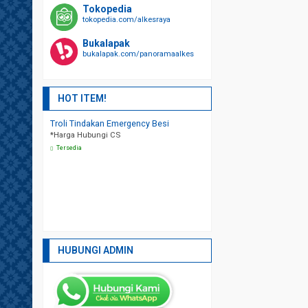
Tokopedia
tokopedia.com/alkesraya
Bukalapak
bukalapak.com/panoramaalkes
HOT ITEM!
 Besi
Ranjang Pasien 1 Crank/Engkol ABS
Tandu Ambulance
*Harga Hubungi CS
Manual
*Harga Hubungi CS
HUBUNGI ADMIN