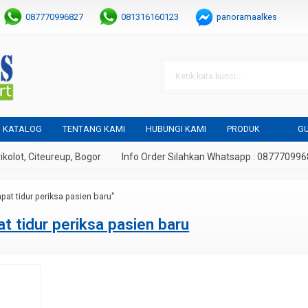
087770996827
081316160123
panoramaalkes
KATALOG
TENTANG KAMI
HUBUNGI KAMI
PRODUK
GU
lot, Citeureup, Bogor
Info Order Silahkan Whatsapp : 08777099682
pat tidur periksa pasien baru"
t tidur periksa pasien baru