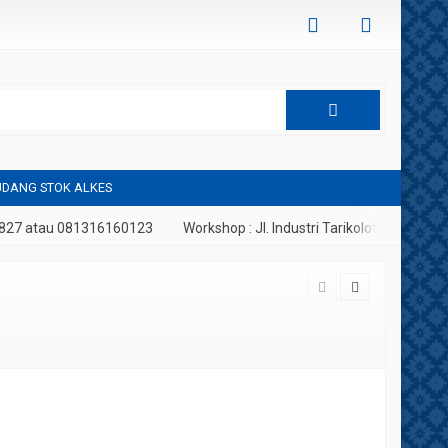
DANG STOK ALKES
7 atau 081316160123
Workshop : Jl. Industri Tarikolot, Citeureup, Bo