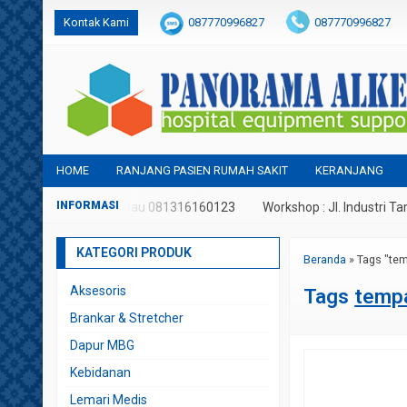
Kontak Kami
087770996827
087770996827
panoramaalkes@gmail.com
HOME
RANJANG PASIEN RUMAH SAKIT
KERANJANG
p : 087770996827 atau 081316160123
Workshop : Jl. Industri Tariko
KATEGORI PRODUK
Beranda
»
Tags "tem
Aksesoris
Tags
tempa
Brankar & Stretcher
Dapur MBG
Kebidanan
Lemari Medis