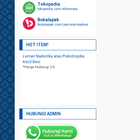
Tokopedia
tokopedia.com/alkesraya
Bukalapak
bukalapak.com/panoramaalkes
HOT ITEM!
au Psikotropika
Bedside Cabinet Stainless
Bedside Cabinet St
*Harga Hubungi CS
*Harga Hubungi CS
HUBUNGI ADMIN