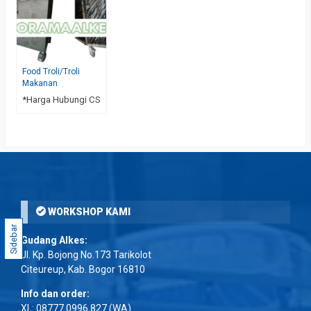
Food Troli/Troli
Makanan
*Harga Hubungi CS
WORKSHOP KAMI
Sidebar
Gudang Alkes:
Jl. Kp. Bojong No.173 Tarikolot
Citeureup, Kab. Bogor 16810
Info dan order:
XL:
08777 0996 827
(WA)