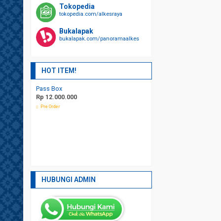
Tokopedia
tokopedia.com/alkesraya
Bukalapak
bukalapak.com/panoramaalkes
HOT ITEM!
Ranjang Pasien 1 Crank ABS
Bed pasien elektrik sid
*Harga Hubungi CS
skrinme
Rp 12.500.000
Rp 13.000.
Tersedia
HUBUNGI ADMIN