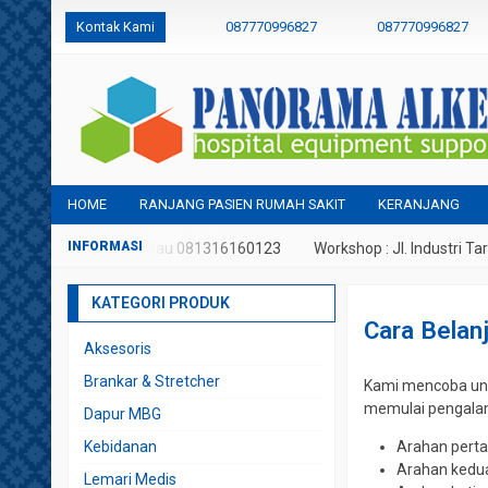
Kontak Kami
087770996827
087770996827
panoramaalkes@gmail.com
HOME
RANJANG PASIEN RUMAH SAKIT
KERANJANG
p : 087770996827 atau 081316160123
Workshop : Jl. Industri Tariko
KATEGORI PRODUK
Cara Belan
Aksesoris
Brankar & Stretcher
Kami mencoba unt
memulai pengalam
Dapur MBG
Kebidanan
Arahan pert
Arahan kedu
Lemari Medis