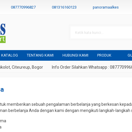
087770996827
081316160123
panoramaalkes
KATALOG
TENTANG KAMI
HUBUNGI KAMI
PRODUK
GU
lot, Citeureup, Bogor
Info Order Silahkan Whatsapp : 08777099682
ja
uk memberikan sebuah pengalaman berbelanja yang berkesan kepada
an berbelanja Anda dengan kami dengan mengikuti langkah-langkah s
ama
a