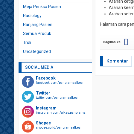
Arahan ketig
Meja Periksa Pasien
Arahan kee
Arahan sete
Radiology
Halaman cara pem
Ranjang Pasien
Semua Produk
Troli
Bagikan ke
Uncategorized
Komentar
SOCIAL MEDIA
Facebook
facebook.com/panoramaalkes
Twitter
twitter.com/panoramaalkes
Instagram
instagram.com/alkes.panorama
Shopee
shopee.co.id/panoramaalkes