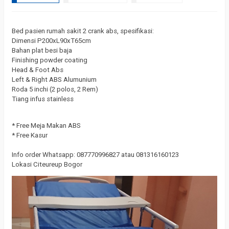
Bed pasien rumah sakit 2 crank abs, spesifikasi:
Dimensi P200xL90xT65cm
Bahan plat besi baja
Finishing powder coating
Head & Foot Abs
Left & Right ABS Alumunium
Roda 5 inchi (2 polos, 2 Rem)
Tiang infus stainless
* Free Meja Makan ABS
* Free Kasur
Info order Whatsapp: 087770996827 atau 081316160123
Lokasi Citeureup Bogor