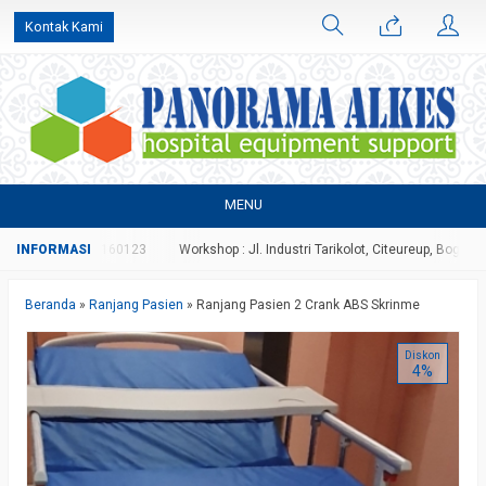
Kontak Kami
MENU
au 081316160123
Workshop : Jl. Industri Tarikolot, Citeureup, Bogor
Info 
Beranda
»
Ranjang Pasien
»
Ranjang Pasien 2 Crank ABS Skrinme
Diskon
4%