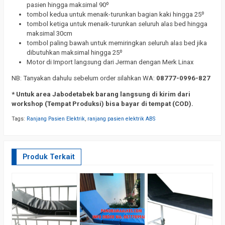
pasien hingga maksimal 90º
tombol kedua untuk menaik-turunkan bagian kaki hingga 25º
tombol ketiga untuk menaik-turunkan seluruh alas bed hingga
maksimal 30cm
tombol paling bawah untuk memiringkan seluruh alas bed jika
dibutuhkan maksimal hingga 25º
Motor di Import langsung dari Jerman dengan Merk Linax
NB: Tanyakan dahulu sebelum order silahkan WA:
08777-0996-827
* Untuk area Jabodetabek barang langsung di kirim dari
workshop (Tempat Produksi) bisa bayar di tempat (COD).
Tags:
Ranjang Pasien Elektrik
,
ranjang pasien elektrik ABS
Produk Terkait
R
R
C
*