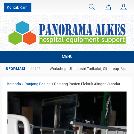
Kontak Kami
MENU
tau 081316160123
Workshop : Jl. Industri Tarikolot, Citeureup, Bogor
Inf
Beranda
»
Ranjang Pasien
»
Ranjang Pasien Elektrik Alingan Standar