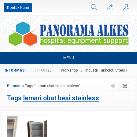
Kontak Kami
MENU
70996827 atau 081316160123
Workshop : Jl. Industri Tarikolot, Citeureup, Bog
Beranda
»
Tags "lemari obat besi stainless"
Tags
lemari obat besi stainless