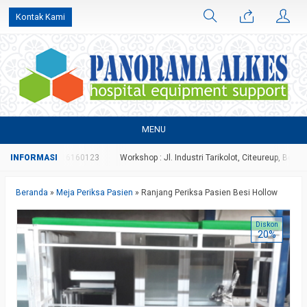
Kontak Kami
MENU
7 atau 081316160123
Workshop : Jl. Industri Tarikolot, Citeureup, Bogor
Beranda
»
Meja Periksa Pasien
»
Ranjang Periksa Pasien Besi Hollow
Diskon
20%