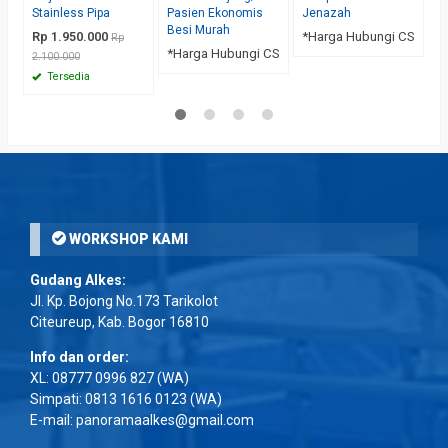
Stainless Pipa
Pasien Ekonomis
Jenazah
Besi Murah
Rp 1.950.000
*Harga Hubungi CS
Rp
*Harga Hubungi CS
2.100.000
Tersedia
WORKSHOP KAMI
Gudang Alkes:
Jl. Kp. Bojong No.173 Tarikolot
Citeureup, Kab. Bogor 16810
Info dan order:
XL:
08777 0996 827
(WA)
Simpati:
0813 1616 0123
(WA)
E-mail: panoramaalkes@gmail.com