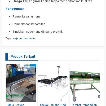
Harga Terjangkau
: Efisien tanpa mengorbankan kualitas.
Penggunaan:
Pemeriksaan umum
Pemeriksaan kehamilan
Tindakan sederhana di ruang praktik
Tags:
meja periksa pasien
Produk Terkait
B
Diskon
7%
A
*
Meja Periksa
Aneka Ranjang/Bed
Tempat Pemandian