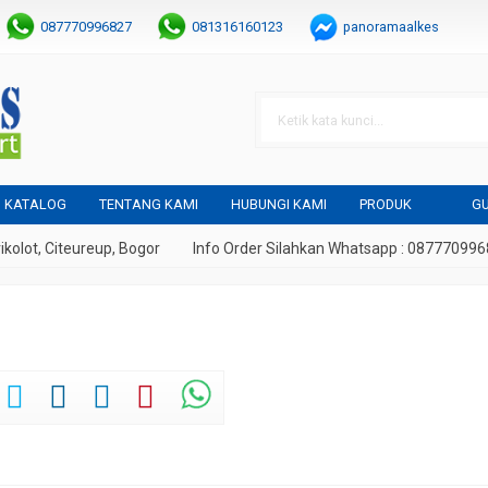
087770996827
081316160123
panoramaalkes
KATALOG
TENTANG KAMI
HUBUNGI KAMI
PRODUK
GU
lot, Citeureup, Bogor
Info Order Silahkan Whatsapp : 08777099682