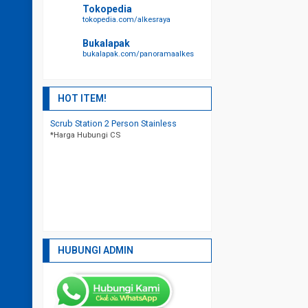
Tokopedia
tokopedia.com/alkesraya
Bukalapak
bukalapak.com/panoramaalkes
HOT ITEM!
 Person Stainless
Bed Partus / Verlos Bed Ranjang
Lemari Apron S
 CS
*Harga Hubungi
Persalinan
*Harga Hubungi CS
HUBUNGI ADMIN