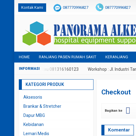
Kontak Kami
087770996827
087770996827
panoramaalkes@gmail.com
HOME
RANJANG PASIEN RUMAH SAKIT
KERANJANG
p : 087770996827 atau 081316160123
Workshop : Jl. Industri Tariko
KATEGORI PRODUK
Checkout
Aksesoris
Brankar & Stretcher
Bagikan ke
Dapur MBG
Kebidanan
Komentar
Lemari Medis