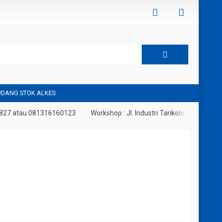
DANG STOK ALKES
7 atau 081316160123
Workshop : Jl. Industri Tarikolot, Citeureup, Bo