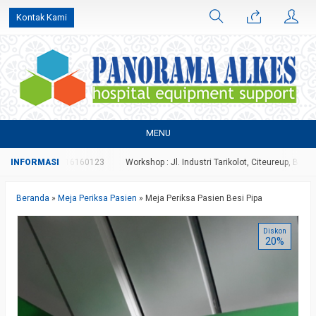
Kontak Kami
MENU
27 atau 081316160123
Workshop : Jl. Industri Tarikolot, Citeureup, Bogor
Beranda
»
Meja Periksa Pasien
»
Meja Periksa Pasien Besi Pipa
Diskon
20%