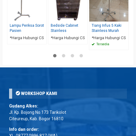
Lampu Periksa Sorot
Bedside Cabinet
Tiang Infus 5 Kaki
Pasien
Stainless
Stainless Murah
*Harga Hubungi CS
*Harga Hubungi CS
*Harga Hubungi CS
Tersedia
WORKSHOP KAMI
Gudang Alkes:
Jl. Kp. Bojong No.173 Tarikolot
Citeureup, Kab. Bogor 16810
Info dan order:
XL:
08777 0996 827
(WA)